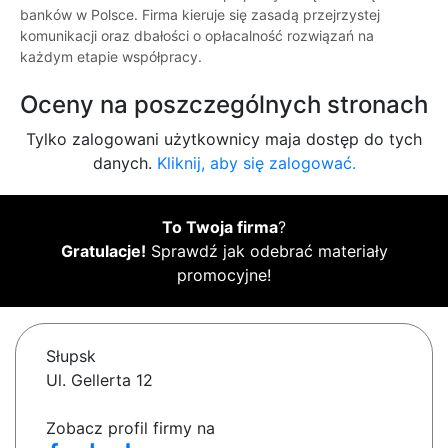
banków w Polsce. Firma kieruje się zasadą przejrzystej
komunikacji oraz dbałości o opłacalność rozwiązań na
każdym etapie współpracy.
Oceny na poszczególnych stronach
Tylko zalogowani użytkownicy maja dostęp do tych
danych.
Kliknij, aby się zalogować.
To Twoja firma
?
Gratulacje!
Sprawdź jak odebrać materiały
promocyjne!
Słupsk
Ul. Gellerta 12
Zobacz profil firmy na