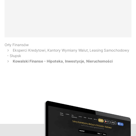
Orły Finansów
Eksperci Kredytowi, Kantory Wymiany Walut, Leasing Samochodowy
- Słupsk
Kowalski Finanse - Hipoteka, Inwestycje, Nieruchomości