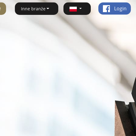
ę
Login
Inne branże