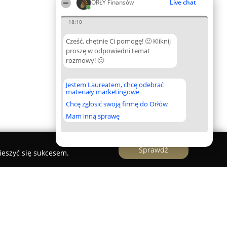
ORŁY Finansów
Live chat
18:10
Cześć, chętnie Ci pomogę! 🙂 Kliknij
proszę w odpowiedni temat
rozmowy! 🙂
Jestem Laureatem, chcę odebrać
materiały marketingowe
Chcę zgłosić swoją firmę do Orłów
Mam inną sprawę
Sprawdź
ieszyć się sukcesem.
dyty Firmowe, Hipoteczne, Gotówkowe