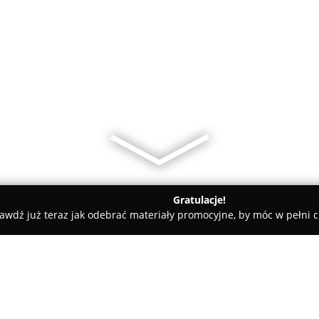
Gratulacje!
awdź już teraz jak odebrać materiały promocyjne, by móc w pełni c
iany Walut, Leasing Samochodowy - Mielec
J.W. Finanse - Kre