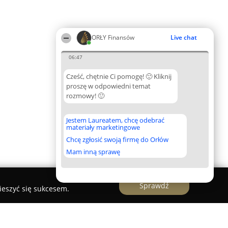
ORŁY Finansów
Live chat
06:47
Cześć, chętnie Ci pomogę! 🙂 Kliknij
proszę w odpowiedni temat
rozmowy! 🙂
Jestem Laureatem, chcę odebrać
materiały marketingowe
Chcę zgłosić swoją firmę do Orłów
Mam inną sprawę
Sprawdź
ieszyć się sukcesem.