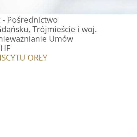
t - Pośrednictwo
ańsku, Trójmieście i woj.
nieważnianie Umów
CHF
ISCYTU ORŁY