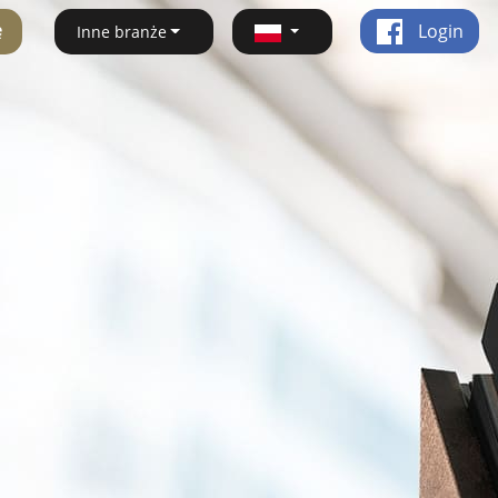
ę
Login
Inne branże