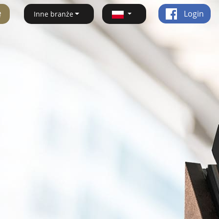
ę
Login
Inne branże