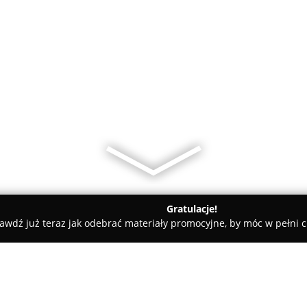
Gratulacje!
awdź już teraz jak odebrać materiały promocyjne, by móc w pełni c
miany Walut, Leasing Samochodowy - Kraków
Jolanta Zuń - Eksp