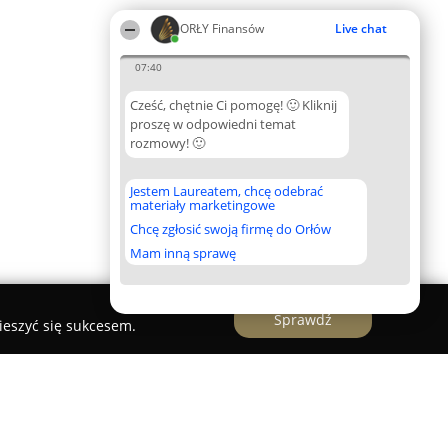
ORŁY Finansów
Live chat
07:40
Cześć, chętnie Ci pomogę! 🙂 Kliknij
proszę w odpowiedni temat
rozmowy! 🙂
Jestem Laureatem, chcę odebrać
materiały marketingowe
Chcę zgłosić swoją firmę do Orłów
Mam inną sprawę
Sprawdź
ieszyć się sukcesem.
ert finansowy - kredyt hipoteczny - Kraków