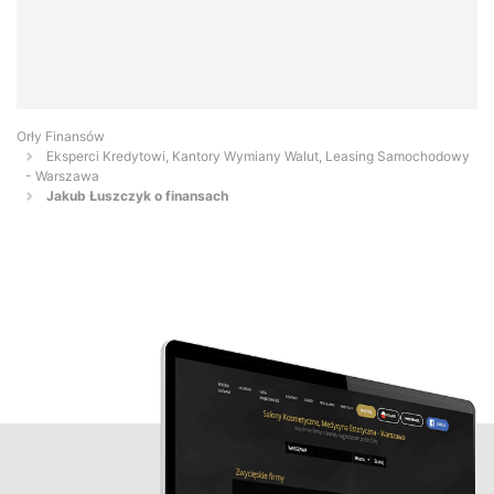
Orły Finansów
Eksperci Kredytowi, Kantory Wymiany Walut, Leasing Samochodowy
- Warszawa
Jakub Łuszczyk o finansach