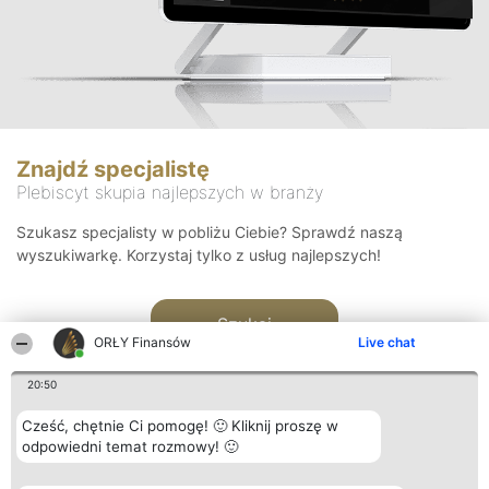
Znajdź specjalistę
Plebiscyt skupia najlepszych w branży
Szukasz specjalisty w pobliżu Ciebie? Sprawdź naszą
wyszukiwarkę. Korzystaj tylko z usług najlepszych!
Szukaj
ORŁY Finansów
Live chat
20:50
Cześć, chętnie Ci pomogę! 🙂 Kliknij proszę w
odpowiedni temat rozmowy! 🙂
Organizator plebiscytu
Plebiscyt
Kontakt