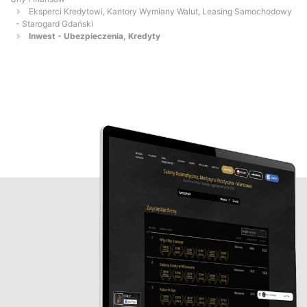
Eksperci Kredytowi, Kantory Wymiany Walut, Leasing Samochodowy
- Starogard Gdański
Inwest - Ubezpieczenia, Kredyty