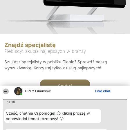
Znajdź specjalistę
Plebiscyt skupia najlepszych w branży
Szukasz specjalisty w pobliżu Ciebie? Sprawdź naszą
wyszukiwarkę. Korzystaj tylko z usług najlepszych!
Szukaj
ORŁY Finansów
Live chat
12:50
Cześć, chętnie Ci pomogę! 🙂 Kliknij proszę w
odpowiedni temat rozmowy! 🙂
Organizator plebiscytu
Plebiscyt
Kontakt