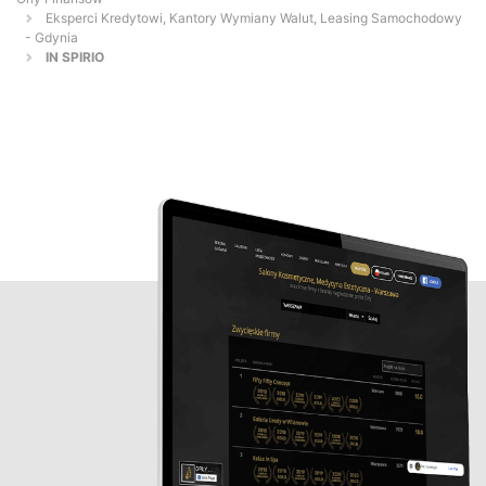
Eksperci Kredytowi, Kantory Wymiany Walut, Leasing Samochodowy
- Gdynia
IN SPIRIO