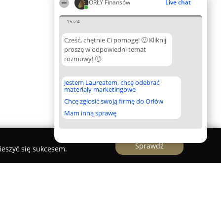
ORŁY Finansów
Live chat
15:24
Cześć, chętnie Ci pomogę! 🙂 Kliknij
proszę w odpowiedni temat
rozmowy! 🙂
Jestem Laureatem, chcę odebrać
materiały marketingowe
Chcę zgłosić swoją firmę do Orłów
Mam inną sprawę
Sprawdź
ieszyć się sukcesem.
 Kantor, Exchange