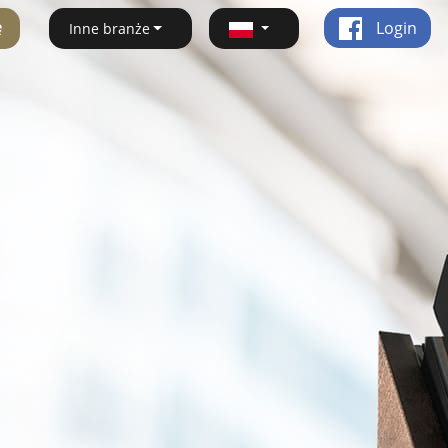
ę
Login
Inne branże