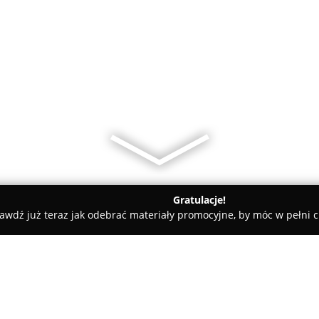
Gratulacje!
awdź już teraz jak odebrać materiały promocyjne, by móc w pełni c
iany Walut, Leasing Samochodowy - Krzepice
Inkaso Finanse -