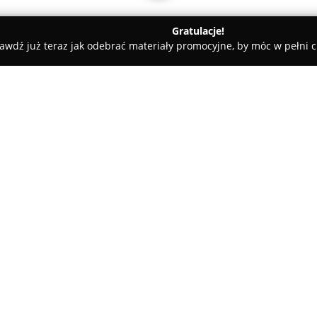
Gratulacje!
awdź już teraz jak odebrać materiały promocyjne, by móc w pełni c
miany Walut, Leasing Samochodowy - Warszawa
nsolidacyjne, kredyty dla firm | Kredyty bez zdolności kredytow
edyty konsolidacyjne,
O firmie:
ności kredytowej |
Finreal
jest firmą doradczą dzia
wspiera zarówno osoby prywatne,
potrzeb finansowych. Specjali
niezależnie od stopnia skompli
usług znajdują się konsolidacj
finansowe skierowane do prze
mającym trudności ze spłatą 
niekorzystną historię w BIK cz