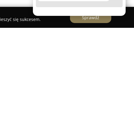
Sprawdź
ieszyć się sukcesem.
ej | Warszawa
łającą w branży kredytowej i finansowej, która
 jak i właścicieli firm w realizowaniu ich
zuje się w dostarczaniu dopasowanych rozwiązań,
kowania sytuacji klienta. Wśród oferowanych
a chwilówek, kredyty konsolidacyjne oraz produkty
dsiębiorców. Firma udziela pomocy także osobom
dotychczasowych zobowiązań, posiadającym
y też tym, którym banki odmówiły kredytu.