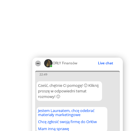
ORŁY Finansów
Live chat
22:49
Cześć, chętnie Ci pomogę! 🙂 Kliknij
proszę w odpowiedni temat
rozmowy! 🙂
Jestem Laureatem, chcę odebrać
materiały marketingowe
Chcę zgłosić swoją firmę do Orłów
Mam inną sprawę