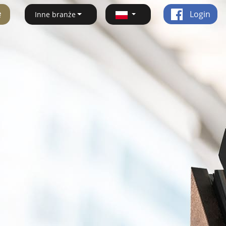
ę
Login
Inne branże