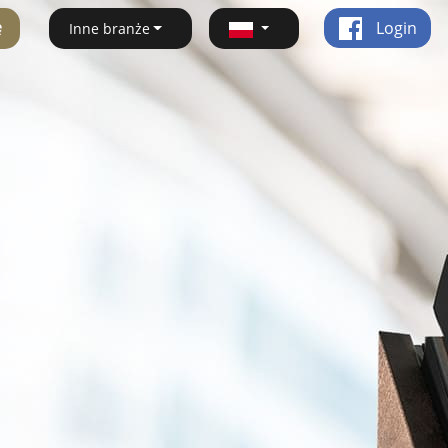
ę
Login
Inne branże