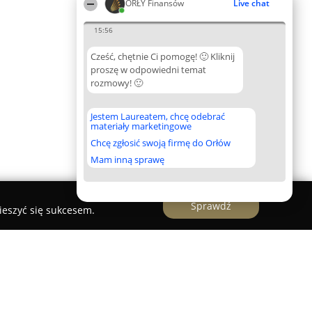
ORŁY Finansów
Live chat
15:56
Cześć, chętnie Ci pomogę! 🙂 Kliknij
proszę w odpowiedni temat
rozmowy! 🙂
Jestem Laureatem, chcę odebrać
materiały marketingowe
Chcę zgłosić swoją firmę do Orłów
Mam inną sprawę
Sprawdź
ieszyć się sukcesem.
-Cisoń Ekspert Kredytowy