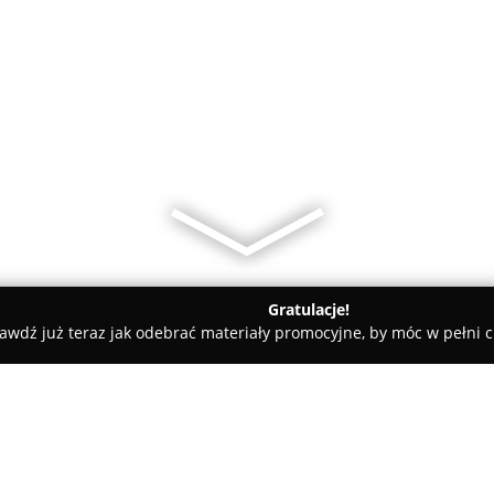
Gratulacje!
awdź już teraz jak odebrać materiały promocyjne, by móc w pełni c
iany Walut, Leasing Samochodowy - Rybnik
Judyta Piechaczek