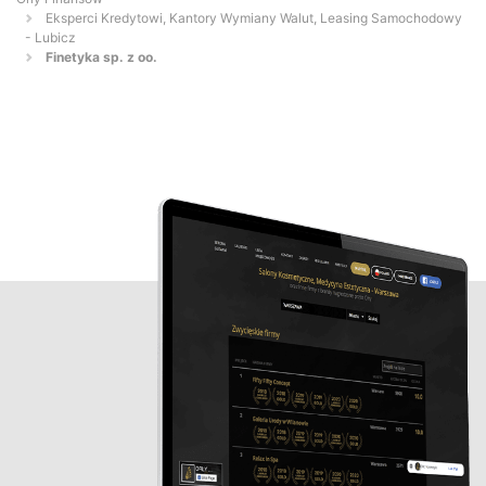
Eksperci Kredytowi, Kantory Wymiany Walut, Leasing Samochodowy
- Lubicz
Finetyka sp. z oo.