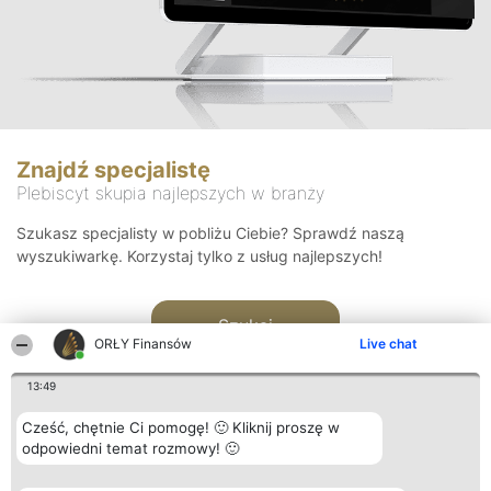
Znajdź specjalistę
Plebiscyt skupia najlepszych w branży
Szukasz specjalisty w pobliżu Ciebie? Sprawdź naszą
wyszukiwarkę. Korzystaj tylko z usług najlepszych!
Szukaj
ORŁY Finansów
Live chat
13:49
Cześć, chętnie Ci pomogę! 🙂 Kliknij proszę w
odpowiedni temat rozmowy! 🙂
Organizator plebiscytu
Plebiscyt
Kontakt