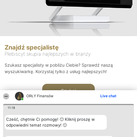
Znajdź specjalistę
Plebiscyt skupia najlepszych w branży
Szukasz specjalisty w pobliżu Ciebie? Sprawdź naszą
wyszukiwarkę. Korzystaj tylko z usług najlepszych!
Szukaj
ORŁY Finansów
Live chat
11:18
Cześć, chętnie Ci pomogę! 🙂 Kliknij proszę w
odpowiedni temat rozmowy! 🙂
Organizator plebiscytu
Plebiscyt
Kontakt