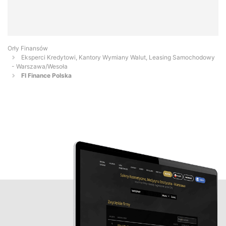
Orły Finansów
Eksperci Kredytowi, Kantory Wymiany Walut, Leasing Samochodowy
- Warszawa/Wesoła
FI Finance Polska