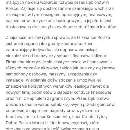
mających na celu wsparcie rozwoju przedsiębiorstw w
Polsce. Zajmuje się dostarczaniem szerokiego wachlarza
rozwiązań, w tym leasingiem operacyjnym, finansowym,
najmem oraz pożyczkami leasingowymi, a jej oferta jest
dostosowana do specyficznych potrzeb różnych klientów.
Znajomość realiów rynku sprawia, że FI Finance Polska
jest postrzegana jako godny zaufania partner
zapewniający indywidualnie dopasowane usługi,
niezależnie od branży czy sytuacji finansowej klienta.
Firma charakteryzuje się elastycznością w finansowaniu
różnych rodzajów aktywów, takich jak pojazdy ciężarowe,
samochody osobowe, maszyny, urządzenia czy
instalacje. Wieloletnie doświadczenie umożliwia jej
znalezienie korzystnych warunków leasingu nawet dla
nowych firm, podmiotów o słabszej kondycji finansowej
oraz firm z kapitałem zagranicznym. Przedsiębiorstwo
posiada uznanie wśród setek krajowych przedsiębiorców,
co potwierdzają liczne nagrody oraz wyróżnienia
branżowe, m.in. Laur Konsumenta, Laur Klienta, tytuły
Dobra Polska Marka i Lider Innowacyjności, które
otrzymało za wysoką jakość świadczonych usług.