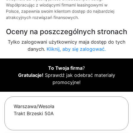
Współpracując z wiodącymi firmami leasingowymi w
Polsce, zapewnia swoim klientom dostęp do najbardziej
atrakcyjnych rozwiązań finansowych.
Oceny na poszczególnych stronach
Tylko zalogowani użytkownicy maja dostęp do tych
danych.
Kliknij, aby się zalogować.
To Twoja firma
?
Gratulacje!
Sprawdź jak odebrać materiały
promocyjne!
Warszawa/Wesoła
Trakt Brzeski 50A