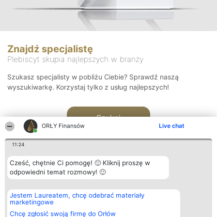
Znajdź specjalistę
Plebiscyt skupia najlepszych w branży
Szukasz specjalisty w pobliżu Ciebie? Sprawdź naszą
wyszukiwarkę. Korzystaj tylko z usług najlepszych!
Szukaj
ORŁY Finansów
Live chat
11:24
Cześć, chętnie Ci pomogę! 🙂 Kliknij proszę w
odpowiedni temat rozmowy! 🙂
Organizator plebiscytu
Plebiscyt
Kontakt
Jestem Laureatem, chcę odebrać materiały
Bright Side Solutions sp. z o.
Laureaci
Kontakt
marketingowe
o. sp. k.
Lista
ul. Ruska 22
wszystkich
Chcę zgłosić swoją firmę do Orłów