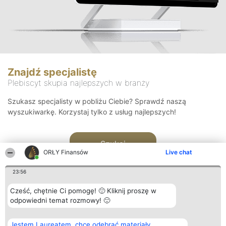
Znajdź specjalistę
Plebiscyt skupia najlepszych w branży
Szukasz specjalisty w pobliżu Ciebie? Sprawdź naszą
wyszukiwarkę. Korzystaj tylko z usług najlepszych!
Szukaj
ORŁY Finansów
Live chat
23:56
Cześć, chętnie Ci pomogę! 🙂 Kliknij proszę w
odpowiedni temat rozmowy! 🙂
Organizator plebiscytu
Plebiscyt
Kontakt
Jestem Laureatem, chcę odebrać materiały
Bright Side Solutions sp. z o.
Laureaci
Kontakt