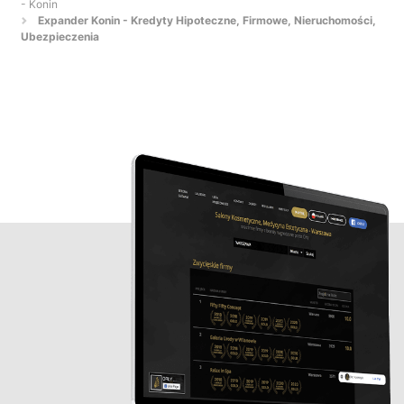
- Konin
Expander Konin - Kredyty Hipoteczne, Firmowe, Nieruchomości,
Ubezpieczenia