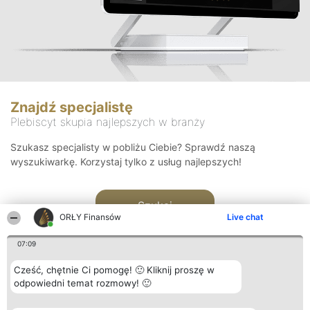
Znajdź specjalistę
Plebiscyt skupia najlepszych w branży
Szukasz specjalisty w pobliżu Ciebie? Sprawdź naszą
wyszukiwarkę. Korzystaj tylko z usług najlepszych!
Szukaj
ORŁY Finansów
Live chat
07:09
Cześć, chętnie Ci pomogę! 🙂 Kliknij proszę w
odpowiedni temat rozmowy! 🙂
Organizator plebiscytu
Plebiscyt
Kontakt