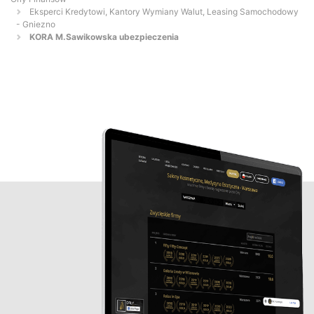
Eksperci Kredytowi, Kantory Wymiany Walut, Leasing Samochodowy
- Gniezno
KORA M.Sawikowska ubezpieczenia