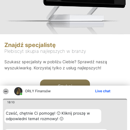
Znajdź specjalistę
Plebiscyt skupia najlepszych w branży
Szukasz specjalisty w pobliżu Ciebie? Sprawdź naszą
wyszukiwarkę. Korzystaj tylko z usług najlepszych!
Szukaj
ORŁY Finansów
Live chat
18:10
Cześć, chętnie Ci pomogę! 🙂 Kliknij proszę w
odpowiedni temat rozmowy! 🙂
Organizator plebiscytu
Plebiscyt
Kontakt