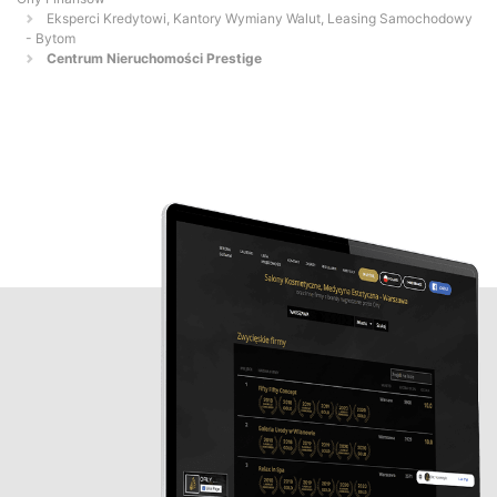
Eksperci Kredytowi, Kantory Wymiany Walut, Leasing Samochodowy
- Bytom
Centrum Nieruchomości Prestige