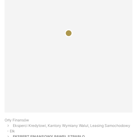
Orły Finansów
Eksperci Kredytowi, Kantory Wymiany Walut, Leasing Samochodowy
- Ełk
EKSPERT FINANSOWY PAWEŁ SZPARŁO