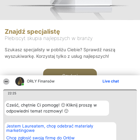
Znajdź specjalistę
Plebiscyt skupia najlepszych w branży
Szukasz specjalisty w pobliżu Ciebie? Sprawdź naszą
wyszukiwarkę. Korzystaj tylko z usług najlepszych!
Szukaj
ORŁY Finansów
Live chat
22:25
Cześć, chętnie Ci pomogę! 🙂 Kliknij proszę w
odpowiedni temat rozmowy! 🙂
Organizator plebiscytu
Plebiscyt
Kontakt
Jestem Laureatem, chcę odebrać materiały
Bright Side Solutions sp. z o.
Laureaci
Kontakt
marketingowe
o. sp. k.
Lista
ul. Ruska 22
wszystkich
Chcę zgłosić swoją firmę do Orłów