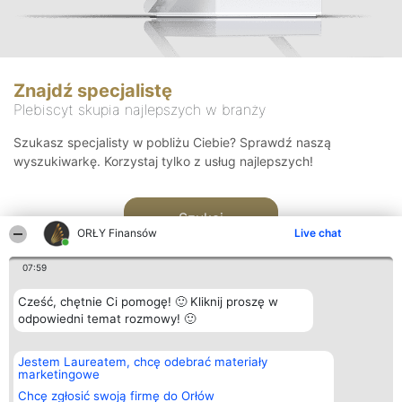
Znajdź specjalistę
Plebiscyt skupia najlepszych w branży
Szukasz specjalisty w pobliżu Ciebie? Sprawdź naszą
wyszukiwarkę. Korzystaj tylko z usług najlepszych!
Szukaj
ORŁY Finansów
Live chat
07:59
Cześć, chętnie Ci pomogę! 🙂 Kliknij proszę w
odpowiedni temat rozmowy! 🙂
Organizator plebiscytu
Plebiscyt
Kontakt
Jestem Laureatem, chcę odebrać materiały
Bright Side Solutions sp. z o.
Laureaci
Kontakt
marketingowe
o. sp. k.
Lista
ul. Ruska 22
wszystkich
Chcę zgłosić swoją firmę do Orłów