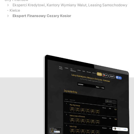
Eksperci Kredytowi, Kantory Wymiany Walut, Leasing Samochodowy
- Kielce
Ekspert Finansowy Cezary Kosior