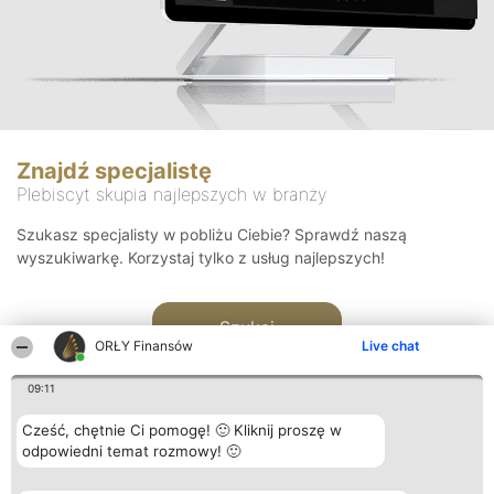
Znajdź specjalistę
Plebiscyt skupia najlepszych w branży
Szukasz specjalisty w pobliżu Ciebie? Sprawdź naszą
wyszukiwarkę. Korzystaj tylko z usług najlepszych!
Szukaj
ORŁY Finansów
Live chat
09:11
Cześć, chętnie Ci pomogę! 🙂 Kliknij proszę w
odpowiedni temat rozmowy! 🙂
Organizator plebiscytu
Plebiscyt
Kontakt