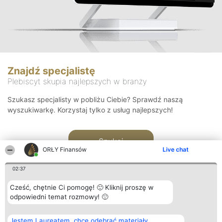
Znajdź specjalistę
Plebiscyt skupia najlepszych w branży
Szukasz specjalisty w pobliżu Ciebie? Sprawdź naszą
wyszukiwarkę. Korzystaj tylko z usług najlepszych!
Szukaj
ORŁY Finansów
Live chat
02:37
Cześć, chętnie Ci pomogę! 🙂 Kliknij proszę w
odpowiedni temat rozmowy! 🙂
Organizator plebiscytu
Plebiscyt
Kontakt
Jestem Laureatem, chcę odebrać materiały
Bright Side Solutions sp. z o.
Laureaci
Kontakt