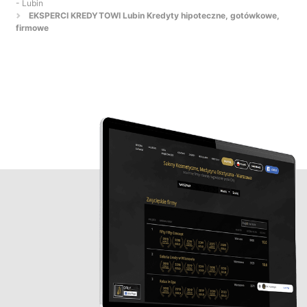
- Lubin
EKSPERCI KREDYTOWI Lubin Kredyty hipoteczne, gotówkowe,
firmowe