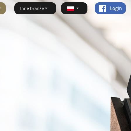
ę
Login
Inne branże