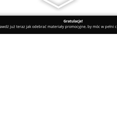
Gratulacje!
awdź już teraz jak odebrać materiały promocyjne, by móc w pełni c
miany Walut, Leasing Samochodowy - Warszawa
ekantor.pl
O firmie:
Ekantor.pl
to renomowany kanto
walut, który obsługuje zarówno
Platforma rozpoczęła działalnoś
wymiany walut online w sposób 
nowoczesną alternatywę wobec
firmy mieści się w Warszawie p