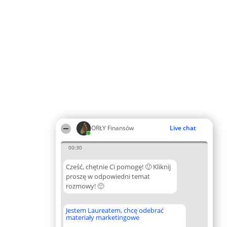
ORŁY Finansów
Live chat
00:30
Cześć, chętnie Ci pomogę! 🙂 Kliknij
proszę w odpowiedni temat
rozmowy! 🙂
Jestem Laureatem, chcę odebrać
materiały marketingowe