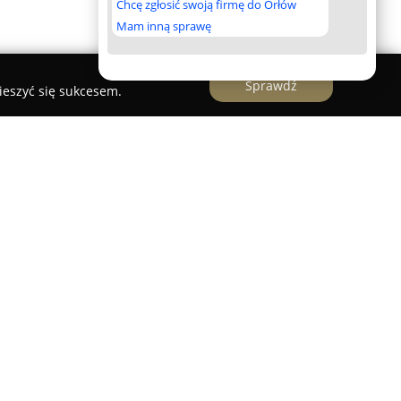
Chcę zgłosić swoją firmę do Orłów
Mam inną sprawę
Sprawdź
ieszyć się sukcesem.
r internetowy specjalizujący się w wymianie
 klientów indywidualnych, jak i przedsiębiorstwa.
ć w 2015 roku, umożliwiając realizację transakcji
szybki, bezpieczny oraz korzystny, stanowiąc
 tradycyjnych rozwiązań bankowych. Siedziba
rzy Alejach Jerozolimskich 162.