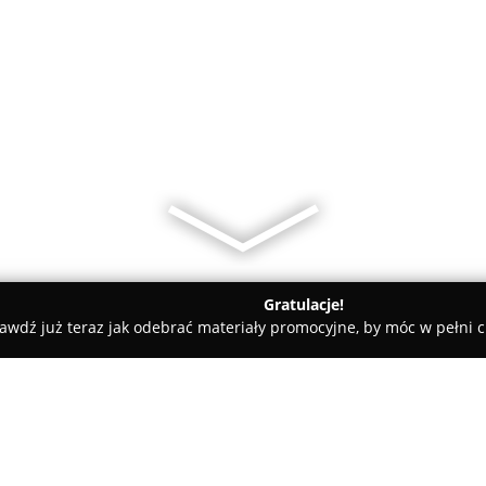
Gratulacje!
awdź już teraz jak odebrać materiały promocyjne, by móc w pełni c
iany Walut, Leasing Samochodowy - Lubin
PLUS Invest Nieruc