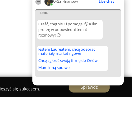
ORŁY Finansów
Live chat
18:06
Cześć, chętnie Ci pomogę! 🙂 Kliknij
proszę w odpowiedni temat
rozmowy! 🙂
Jestem Laureatem, chcę odebrać
materiały marketingowe
Chcę zgłosić swoją firmę do Orłów
Mam inną sprawę
Sprawdź
ieszyć się sukcesem.
homości