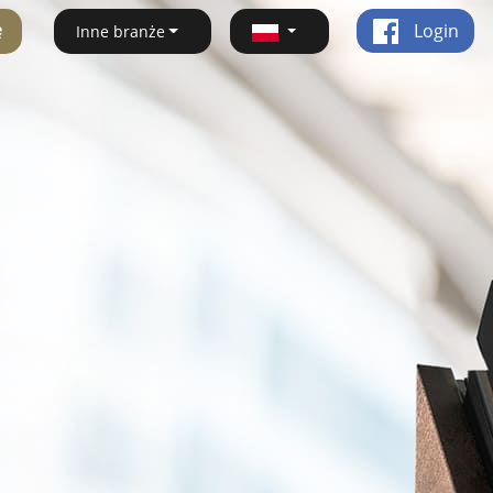
ę
Login
Inne branże