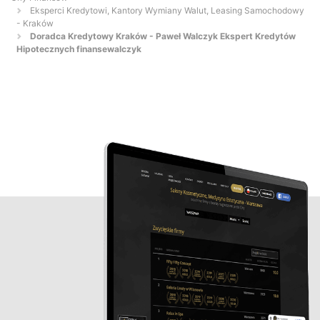
Eksperci Kredytowi, Kantory Wymiany Walut, Leasing Samochodowy
- Kraków
Doradca Kredytowy Kraków - Paweł Walczyk Ekspert Kredytów
Hipotecznych finansewalczyk