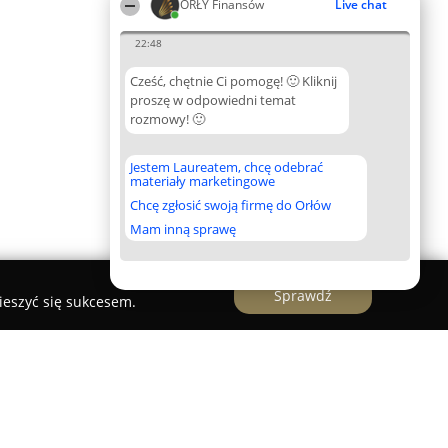
ORŁY Finansów
Live chat
22:48
Cześć, chętnie Ci pomogę! 🙂 Kliknij
proszę w odpowiedni temat
rozmowy! 🙂
Jestem Laureatem, chcę odebrać
materiały marketingowe
Chcę zgłosić swoją firmę do Orłów
Mam inną sprawę
Sprawdź
ieszyć się sukcesem.
 Magdalena Błażejczyk