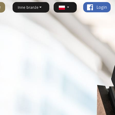
ę
Login
Inne branże