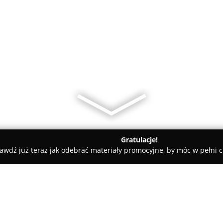
Gratulacje!
awdź już teraz jak odebrać materiały promocyjne, by móc w pełni c
miany Walut, Leasing Samochodowy - Poznań
Ekspert Finansowy