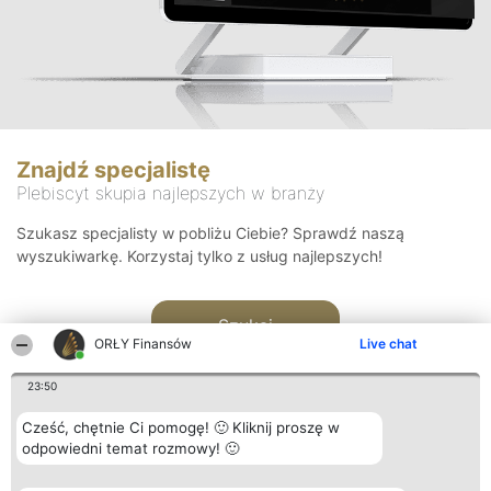
Znajdź specjalistę
Plebiscyt skupia najlepszych w branży
Szukasz specjalisty w pobliżu Ciebie? Sprawdź naszą
wyszukiwarkę. Korzystaj tylko z usług najlepszych!
Szukaj
ORŁY Finansów
Live chat
23:50
Cześć, chętnie Ci pomogę! 🙂 Kliknij proszę w
odpowiedni temat rozmowy! 🙂
Organizator plebiscytu
Plebiscyt
Kontakt