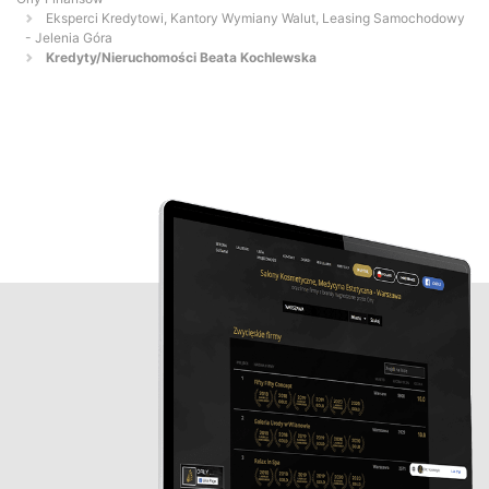
Eksperci Kredytowi, Kantory Wymiany Walut, Leasing Samochodowy
- Jelenia Góra
Kredyty/Nieruchomości Beata Kochlewska