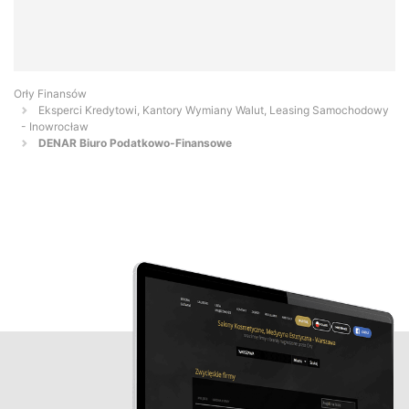
Orły Finansów
Eksperci Kredytowi, Kantory Wymiany Walut, Leasing Samochodowy
- Inowrocław
DENAR Biuro Podatkowo-Finansowe