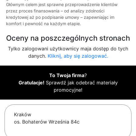
Głównym celem jest sprawne przeprowadzenie klientów
przez proces finansowania – od analizy zdolności
kredytowej aż po podpisanie umowy – zapewniając im
komfort i pewność na każdym etapie.
Oceny na poszczególnych stronach
Tylko zalogowani użytkownicy maja dostęp do tych
danych.
Kliknij, aby się zalogować.
To Twoja firma
?
Gratulacje!
Sprawdź jak odebrać materiały
promocyjne!
Kraków
os. Bohaterów Września 84c