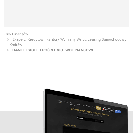
Orły Finansów
Eksperci Kredytowi, Kantory Wymiany Walut, Leasing Samochodowy
- Kraków
DANIEL RASHED POŚREDNICTWO FINANSOWE