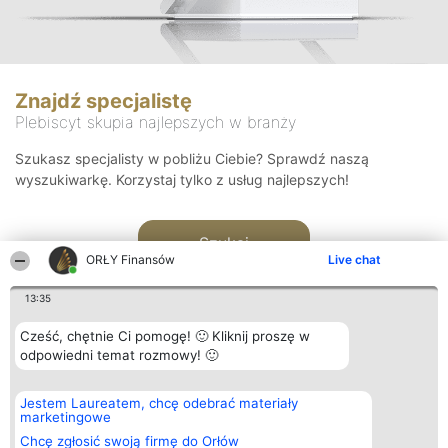
Znajdź specjalistę
Plebiscyt skupia najlepszych w branży
Szukasz specjalisty w pobliżu Ciebie? Sprawdź naszą
wyszukiwarkę. Korzystaj tylko z usług najlepszych!
Szukaj
ORŁY Finansów
Live chat
13:35
Cześć, chętnie Ci pomogę! 🙂 Kliknij proszę w
odpowiedni temat rozmowy! 🙂
Organizator plebiscytu
Plebiscyt
Kontakt
Jestem Laureatem, chcę odebrać materiały
Bright Side Solutions sp. z o.
Laureaci
Kontakt
marketingowe
o. sp. k.
Lista
ul. Ruska 22
wszystkich
Chcę zgłosić swoją firmę do Orłów