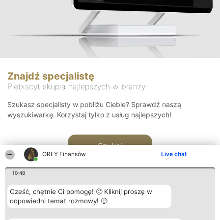
Znajdź specjalistę
Plebiscyt skupia najlepszych w branży
Szukasz specjalisty w pobliżu Ciebie? Sprawdź naszą
wyszukiwarkę. Korzystaj tylko z usług najlepszych!
Szukaj
ORŁY Finansów
Live chat
10:48
Cześć, chętnie Ci pomogę! 🙂 Kliknij proszę w
odpowiedni temat rozmowy! 🙂
Organizator plebiscytu
Plebiscyt
Kontakt