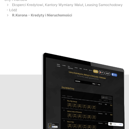
Eksperci Kredytowi, Kantory Wymiany Walut, Leasing Samochodowy
- Łódź
R.Korona - Kredyty i Nieruchomości