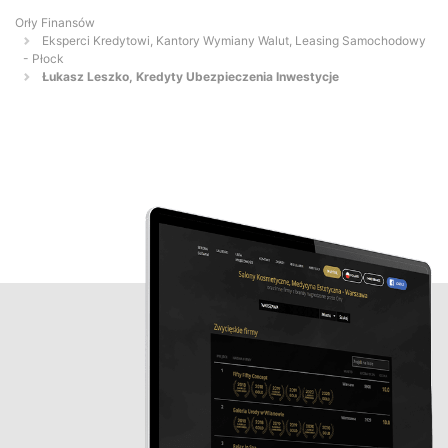
Orły Finansów
Eksperci Kredytowi, Kantory Wymiany Walut, Leasing Samochodowy
- Płock
Łukasz Leszko, Kredyty Ubezpieczenia Inwestycje