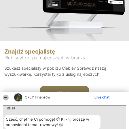
Znajdź specjalistę
Plebiscyt skupia najlepszych w branży
Szukasz specjalisty w pobliżu Ciebie? Sprawdź naszą
wyszukiwarkę. Korzystaj tylko z usług najlepszych!
Szukaj
ORŁY Finansów
Live chat
08:39
Cześć, chętnie Ci pomogę! 🙂 Kliknij proszę w
odpowiedni temat rozmowy! 🙂