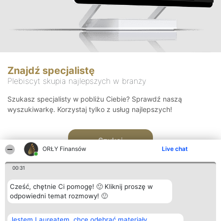
Znajdź specjalistę
Plebiscyt skupia najlepszych w branży
Szukasz specjalisty w pobliżu Ciebie? Sprawdź naszą
wyszukiwarkę. Korzystaj tylko z usług najlepszych!
Szukaj
ORŁY Finansów
Live chat
00:31
Cześć, chętnie Ci pomogę! 🙂 Kliknij proszę w
odpowiedni temat rozmowy! 🙂
Organizator plebiscytu
Plebiscyt
Kontakt
Jestem Laureatem, chcę odebrać materiały
Bright Side Solutions sp. z o.
Laureaci
Kontakt