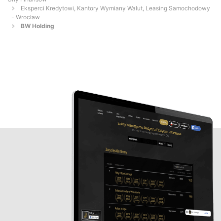
Eksperci Kredytowi, Kantory Wymiany Walut, Leasing Samochodowy
- Wrocław
BW Holding