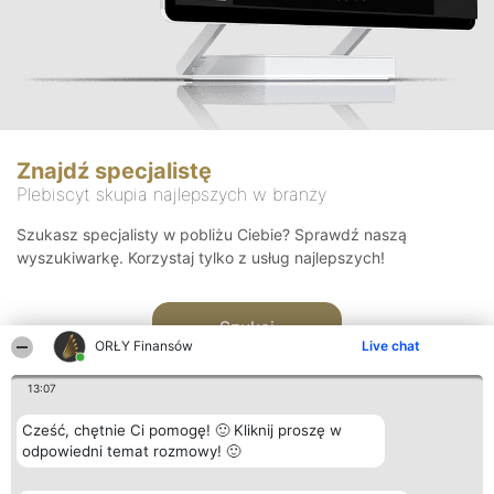
Znajdź specjalistę
Plebiscyt skupia najlepszych w branży
Szukasz specjalisty w pobliżu Ciebie? Sprawdź naszą
wyszukiwarkę. Korzystaj tylko z usług najlepszych!
Szukaj
ORŁY Finansów
Live chat
13:07
Cześć, chętnie Ci pomogę! 🙂 Kliknij proszę w
odpowiedni temat rozmowy! 🙂
Organizator plebiscytu
Plebiscyt
Kontakt