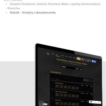
Eksperci Kredytowi, Kantory Wymiany Walut, Leasing Samochodowy
- Rzeszów
Radzik - Kredyty i ubezpieczenia