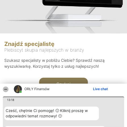
Znajdź specjalistę
Plebiscyt skupia najlepszych w branży
Szukasz specjalisty w pobliżu Ciebie? Sprawdź naszą
wyszukiwarkę. Korzystaj tylko z usług najlepszych!
Szukaj
ORŁY Finansów
Live chat
13:18
Cześć, chętnie Ci pomogę! 🙂 Kliknij proszę w
odpowiedni temat rozmowy! 🙂
Organizator plebiscytu
Plebiscyt
Kontakt