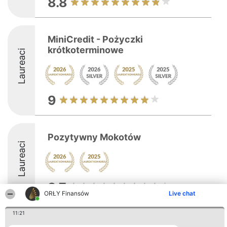
8.8
MiniCredit - Pożyczki
krótkoterminowe
Laureaci
9
Pozytywny Mokotów
Laureaci
8.7
ORŁY Finansów
Live chat
11:21
Organizator plebiscytu
Plebiscyt
Kontakt