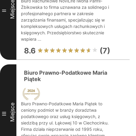
Biuro Rachunkowe NoviLife Iwona Panfil-
Miejsce
Żbikowska to firma uznawana za solidnego i
II
profesjonalnego partnera w zakresie
zarządzania finansami, specjalizując się w
kompleksowych usługach rachunkowych i
księgowych. Przedsiębiorstwo skutecznie
wspiera ...
8.6
(7)
Biuro Prawno-Podatkowe Maria
Piątek
Biuro Prawno-Podatkowe Maria Piątek to
Miejsce
ceniony podmiot w branży doradztwa
III
podatkowego oraz usług księgowych, z
siedzibą przy ul. Łąkowej 10 w Ciechocinku.
Firma działa nieprzerwanie od 1995 roku,
oferując swoje wsparcie zarówno klientom