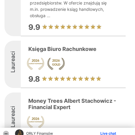
przedsiębiorstw. W ofercie znajdują się
m.in. prowadzenie ksiąg handlowych,
obsługa ...
9.9
Księga Biuro Rachunkowe
Laureaci
9.8
Money Trees Albert Stachowicz -
Financial Expert
Laureaci
ORŁY Finansów
Live chat