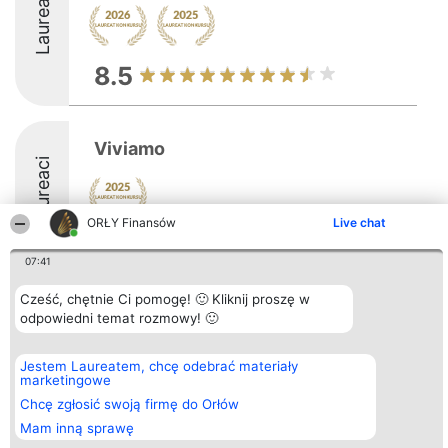
Laureaci
8.5
Viviamo
Laureaci
ORŁY Finansów
Live chat
07:41
Cześć, chętnie Ci pomogę! 🙂 Kliknij proszę w
Organizator plebiscytu
odpowiedni temat rozmowy! 🙂
Plebiscyt
Kontakt
Bright Side Solutions sp. z o.
Laureaci
Kontakt
o. sp. k.
Lista
ul. Ruska 22
wszystkich
Jestem Laureatem, chcę odebrać materiały
Wrocław 50-079
Laureatów
marketingowe
KRS 0000749100 | Regon
Zasady
Chcę zgłosić swoją firmę do Orłów
381313360 | NIP 8943132676
Regulamin
+48 508 492 400
Polityka
Mam inną sprawę
Prywatności