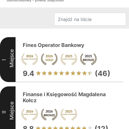
Samochodowy - powiat sulęciński
Fines Operator Bankowy
Miejsce
I
9.4
(46)
Finanse i Księgowość Magdalena
Kołcz
Miejsce
II
8.8
(12)