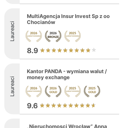
MultiAgencja Insur Invest Sp z oo
Chocianów
Laureaci
8.9
Kantor PANDA - wymiana walut /
money exchange
Laureaci
9.6
„Nieruchomosci Wrocław” Anna