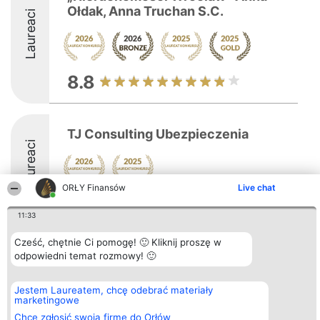
Ołdak, Anna Truchan S.C.
Laureaci
8.8
TJ Consulting Ubezpieczenia
Laureaci
ORŁY Finansów
Live chat
8.5
11:33
Cześć, chętnie Ci pomogę! 🙂 Kliknij proszę w
Organizator plebiscytu
Plebiscyt
Kontakt
odpowiedni temat rozmowy! 🙂
Bright Side Solutions sp. z o.
Laureaci
Kontakt
o. sp. k.
Lista
ul. Ruska 22
wszystkich
Jestem Laureatem, chcę odebrać materiały
Wrocław 50-079
Laureatów
marketingowe
KRS 0000749100 | Regon
Zasady
Chcę zgłosić swoją firmę do Orłów
381313360 | NIP 8943132676
Regulamin