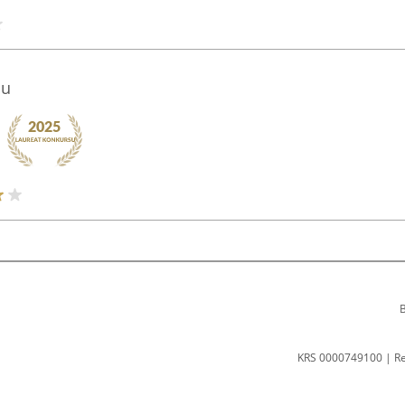
su
B
KRS 0000749100 | R