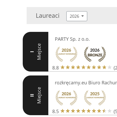
Laureaci
2026
PARTY Sp. z o.o.
Miejsce
I
8.8
(
rozkręcamy.eu Biuro Rachu
Miejsce
II
8.5
(5