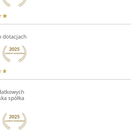
w dotacjach
datkowych
ka spółka