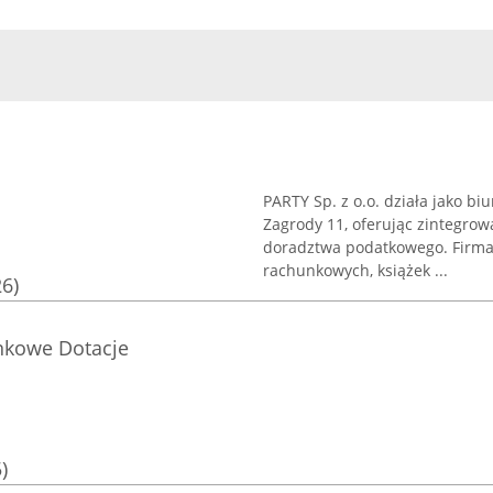
PARTY Sp. z o.o. działa jako bi
Zagrody 11, oferując zintegrow
doradztwa podatkowego. Firma 
rachunkowych, książek ...
26)
nkowe Dotacje
)