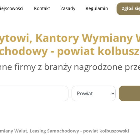
iejscowości
Kontakt
Zasady
Regulamin
Zgłoś si
dytowi, Kantory Wymiany W
hodowy - powiat kolbus
nne firmy z branży nagrodzone prz
ymiany Walut, Leasing Samochodowy - powiat kolbuszowski