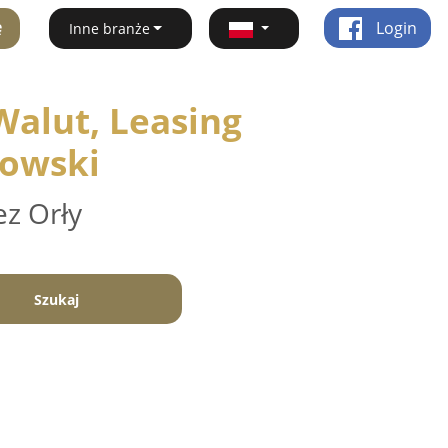
ę
Login
Inne branże
alut, Leasing
zowski
ez Orły
Szukaj