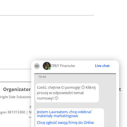
ORŁY Finansów
Live chat
10:54
Cześć, chętnie Ci pomogę! 🙂 Kliknij
Organizator plebiscytu
Plebiscyt
Kontakt
proszę w odpowiedni temat
right Side Solutions sp. z o. o. sp. k.
Laureaci
rozmowy! 🙂
Kontakt
ul. Ruska 22
Lista
Wrocław 50-079
wszystkich
Jestem Laureatem, chcę odebrać
egon 381313360 | NIP 8943132676
Laureatów
materiały marketingowe
+48 508 492 400
Zasady
Chcę zgłosić swoją firmę do Orłów
Regulamin