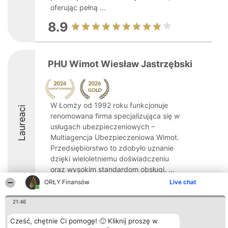
oferując pełną ...
8.9
PHU Wimot Wiesław Jastrzębski
W Łomży od 1992 roku funkcjonuje
Laureaci
renomowana firma specjalizująca się w
usługach ubezpieczeniowych –
Multiagencja Ubezpieczeniowa Wimot.
Przedsiębiorstwo to zdobyło uznanie
dzięki wieloletniemu doświadczeniu
oraz wysokim standardom obsługi. ...
ORŁY Finansów
Live chat
9.6
21:46
Cześć, chętnie Ci pomogę! 🙂 Kliknij proszę w
Organizator plebiscytu
Plebiscyt
Kontakt