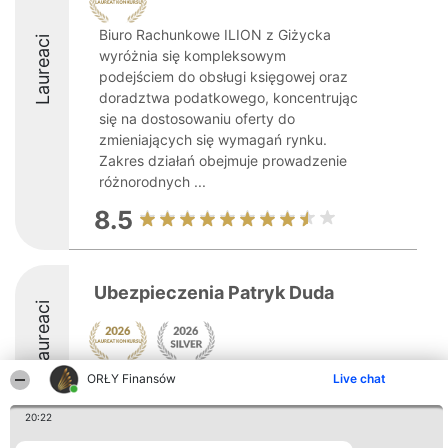
Biuro Rachunkowe ILION z Giżycka
Laureaci
wyróżnia się kompleksowym
podejściem do obsługi księgowej oraz
doradztwa podatkowego, koncentrując
się na dostosowaniu oferty do
zmieniających się wymagań rynku.
Zakres działań obejmuje prowadzenie
różnorodnych ...
8.5
Ubezpieczenia Patryk Duda
Laureaci
ORŁY Finansów
Live chat
9.2
20:22