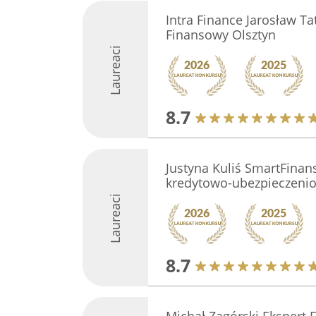
Intra Finance Jarosław Ta
Finansowy Olsztyn
Laureaci
8.7
Justyna Kuliś SmartFinan
kredytowo-ubezpieczeni
Laureaci
8.7