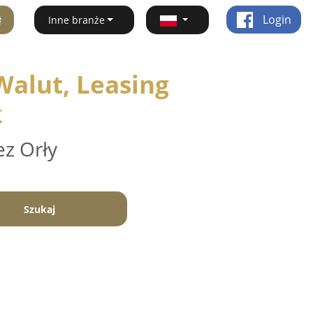
ę
Login
Inne branże
alut, Leasing
k
ez Orły
Szukaj