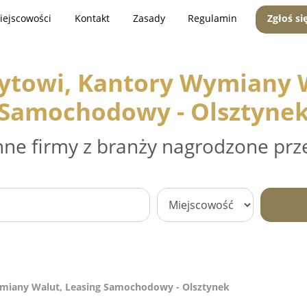
iejscowości
Kontakt
Zasady
Regulamin
Zgłoś si
dytowi, Kantory Wymiany W
Samochodowy - Olsztyne
nne firmy z branży nagrodzone prz
ymiany Walut, Leasing Samochodowy - Olsztynek