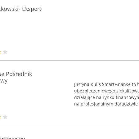
tkowski- Ekspert
se Pośrednik
owy
Justyna Kuliś SmartFinanse to 
ubezpieczeniowego zlokalizowa
działające na rynku finansowy
na profesjonalnym doradztwie 