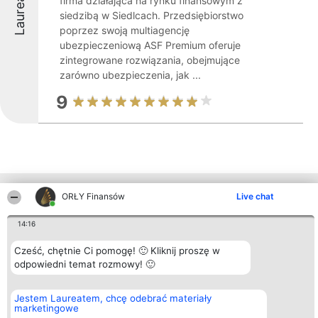
Laureaci
firma działająca na rynku finansowym z
siedzibą w Siedlcach. Przedsiębiorstwo
poprzez swoją multiagencję
ubezpieczeniową ASF Premium oferuje
zintegrowane rozwiązania, obejmujące
zarówno ubezpieczenia, jak ...
9
Inne firmy z województwa
ORŁY Finansów
Live chat
14:16
Organizator plebiscytu
Plebiscyt
Kontakt
Cześć, chętnie Ci pomogę! 🙂 Kliknij proszę w
Bright Side Solutions sp. z o.
Laureaci
Kontakt
odpowiedni temat rozmowy! 🙂
o. sp. k.
Lista
ul. Ruska 22
wszystkich
Wrocław 50-079
Laureatów
Jestem Laureatem, chcę odebrać materiały
KRS 0000749100 | Regon
Zasady
marketingowe
381313360 | NIP 8943132676
Regulamin