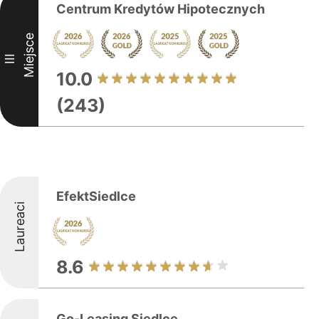
Centrum Kredytów Hipotecznych
Miejsce
III
10.0
(243)
EfektSiedlce
Laureaci
8.6
Go-Leasing Siedlce