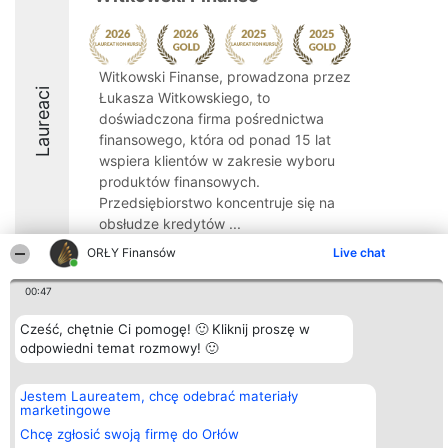
Witkowski Finanse, prowadzona przez
Laureaci
Łukasza Witkowskiego, to
doświadczona firma pośrednictwa
finansowego, która od ponad 15 lat
wspiera klientów w zakresie wyboru
produktów finansowych.
Przedsiębiorstwo koncentruje się na
obsłudze kredytów ...
ORŁY Finansów
Live chat
9.8
00:47
Cześć, chętnie Ci pomogę! 🙂 Kliknij proszę w
Organizator plebiscytu
Plebiscyt
Kontakt
Bright Side Solutions sp. z o.
odpowiedni temat rozmowy! 🙂
Laureaci
Kontakt
o. sp. k.
Lista
ul. Ruska 22
wszystkich
Wrocław 50-079
Laureatów
Jestem Laureatem, chcę odebrać materiały
KRS 0000749100 | Regon
Zasady
marketingowe
381313360 | NIP 8943132676
Regulamin
Chcę zgłosić swoją firmę do Orłów
+48 508 492 400
Polityka