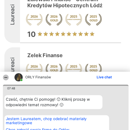
Kredytów Hipotecznych Łódź
Laureaci
10
Zelek Finanse
Laureaci
ORŁY Finansów
Live chat
9.9
07:48
Cześć, chętnie Ci pomogę! 🙂 Kliknij proszę w
Organizator plebiscytu
Plebiscyt
Kontakt
odpowiedni temat rozmowy! 🙂
Bright Side Solutions sp. z o.
Laureaci
Kontakt
o. sp. k.
Lista
ul. Ruska 22
wszystkich
Jestem Laureatem, chcę odebrać materiały
Wrocław 50-079
Laureatów
marketingowe
KRS 0000749100 | Regon
Zasady
Chcę zgłosić swoją firmę do Orłów