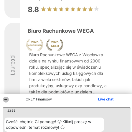
8.8
Biuro Rachunkowe WEGA
Biuro Rachunkowe WEGA z Włocławka
Laureaci
działa na rynku finansowym od 2000
roku, specjalizując się w świadczeniu
kompleksowych usług księgowych dla
firm z wielu sektorów, takich jak
produkcyjny, usługowy czy handlowy, a
także dla podmiotów z udziałem ...
ORŁY Finansów
Live chat
9.9
23:55
Cześć, chętnie Ci pomogę! 🙂 Kliknij proszę w
Organizator plebiscytu
Plebiscyt
Kontakt
odpowiedni temat rozmowy! 🙂
Bright Side Solutions sp. z o.
Laureaci
Kontakt