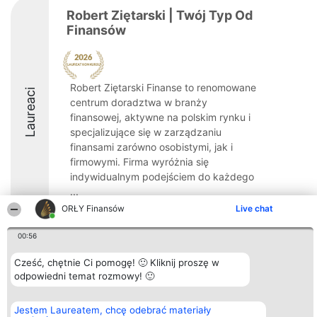
Robert Ziętarski | Twój Typ Od
Finansów
Robert Ziętarski Finanse to renomowane
Laureaci
centrum doradztwa w branży
finansowej, aktywne na polskim rynku i
specjalizujące się w zarządzaniu
finansami zarówno osobistymi, jak i
firmowymi. Firma wyróżnia się
indywidualnym podejściem do każdego
...
ORŁY Finansów
Live chat
8.7
00:56
Cześć, chętnie Ci pomogę! 🙂 Kliknij proszę w
Organizator plebiscytu
Plebiscyt
Kontakt
odpowiedni temat rozmowy! 🙂
Bright Side Solutions sp. z o.
Laureaci
Kontakt
o. sp. k.
Lista
ul. Ruska 22
wszystkich
Jestem Laureatem, chcę odebrać materiały
Wrocław 50-079
Laureatów