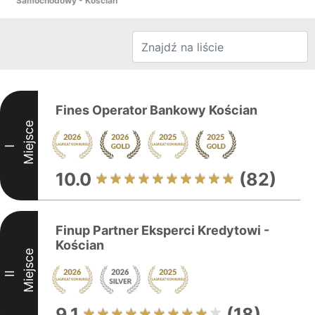
Samochodowy - Kościan
Fines Operator Bankowy Kościan
Miejsce
I
10.0
(82)
Finup Partner Eksperci Kredytowi -
Kościan
Miejsce
II
9.1
(18)