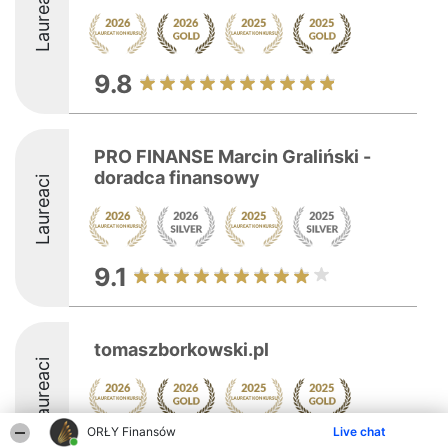
Laureaci
9.8
PRO FINANSE Marcin Graliński -
doradca finansowy
Laureaci
9.1
tomaszborkowski.pl
Laureaci
ORŁY Finansów
Live chat