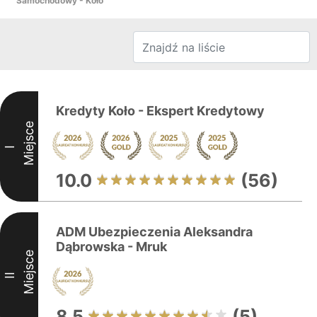
Samochodowy - Koło
Kredyty Koło - Ekspert Kredytowy
Miejsce
I
10.0
(56)
ADM Ubezpieczenia Aleksandra
Dąbrowska - Mruk
Miejsce
II
8.5
(5)